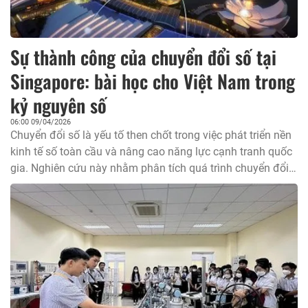
Sự thành công của chuyển đổi số tại
Singapore: bài học cho Việt Nam trong
kỷ nguyên số
06:00 09/04/2026
Chuyển đổi số là yếu tố then chốt trong việc phát triển nền
kinh tế số toàn cầu và nâng cao năng lực cạnh tranh quốc
gia. Nghiên cứu này nhằm phân tích quá trình chuyển đổi
số tại Singapore, đánh giá các yếu tố thành công và rút ra
bài học cho Việt Nam. Kết quả nghiên cứu cho thấy,
Singapore đã đạt được thành công đáng kể trong chuyển
đổi số nhờ vào các sáng kiến chiến lược, đầu tư vào hạ
tầng số và phát triển nguồn nhân lực kỹ thuật số. Tuy
nhiên, quốc gia này vẫn đối mặt với các thách thức