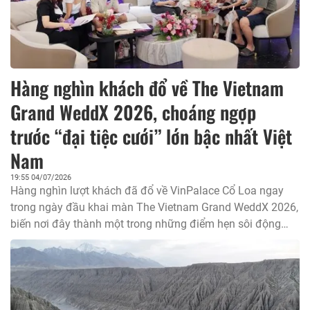
Hàng nghìn khách đổ về The Vietnam
Grand WeddX 2026, choáng ngợp
trước “đại tiệc cưới” lớn bậc nhất Việt
Nam
19:55 04/07/2026
Hàng nghìn lượt khách đã đổ về VinPalace Cổ Loa ngay
trong ngày đầu khai màn The Vietnam Grand WeddX 2026,
biến nơi đây thành một trong những điểm hẹn sôi động
nhất Hà Nội ngày cuối tuần. Trên không gian hơn 9.000m²,
những wedding showcase được đầu tư khủng, sân khấu
ánh sáng huyền ảo, các đại cảnh ngập hoa và chuỗi trải
nghiệm độc đáo nối tiếp nhau đã mở ra một “đại tiệc cưới”
choáng ngợp, khiến du khách trầm trồ không ngớt.