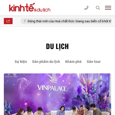
Động thái mới của Hoá chất Đức Giang sau biến cố khởi tố thêm 3 lãnh đạ
DU LỊCH
Sự kiện
Sản phẩm du lịch
Khám phá
Săn tour