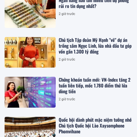
rủi ro tín dụng nhất?
2 giờ trước
Chủ tịch Tập đoàn Mỹ Hạnh "vẽ" dự án
trồng sâm Ngọc Linh, lừa nhà đầu tư góp
vốn gần 1.300 tỷ đồng
2 giờ trước
Chứng khoán tuần mới: VN-Index tăng 2
tuần liên tiếp, mốc 1.780 điểm thử lửa
dòng tiền
2 giờ trước
Quốc hội dành phút mặc niệm tưởng nhớ
Chủ tịch Quốc hội Lào Xaysomphone
Phomvihane