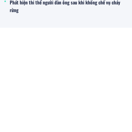
Phát hiện thi thể người đàn ông sau khi khống chế vụ cháy
rừng
Xe bồn chở xăng bốc cháy trên cao tốc Đà Nẵng – Quảng Ngãi
Thế giới
Golden Smile Travel tổ chức thành công Famtrip “Huyền