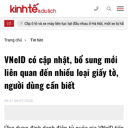
lip ô tô và xe máy liên tục tạt đầu nhau ở Hà Nội, một xe bị hất văng
Da
Trang chủ
Tin tức
VNeID có cập nhật, bổ sung mới
liên quan đến nhiều loại giấy tờ,
người dùng cần biết
08:41 09/07/2026
Ứng dụng định danh điện tử quốc gia VNeID tiếp