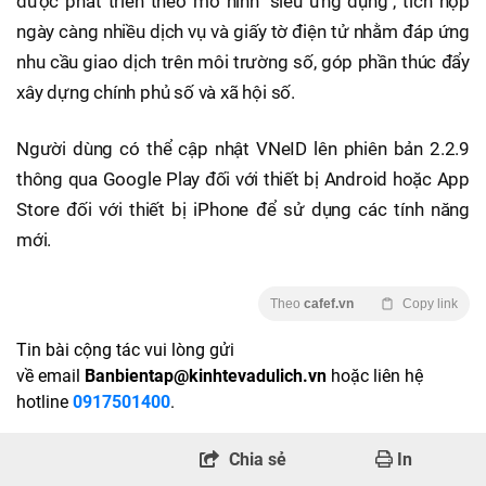
được phát triển theo mô hình "siêu ứng dụng", tích hợp
ngày càng nhiều dịch vụ và giấy tờ điện tử nhằm đáp ứng
nhu cầu giao dịch trên môi trường số, góp phần thúc đẩy
xây dựng chính phủ số và xã hội số.
Người dùng có thể cập nhật VNeID lên phiên bản 2.2.9
thông qua Google Play đối với thiết bị Android hoặc App
Store đối với thiết bị iPhone để sử dụng các tính năng
mới.
Theo
cafef.vn
Copy link
Tin bài cộng tác vui lòng gửi
về email
Banbientap@kinhtevadulich.vn
hoặc liên hệ
hotline
0917501400
.
Chia sẻ
In