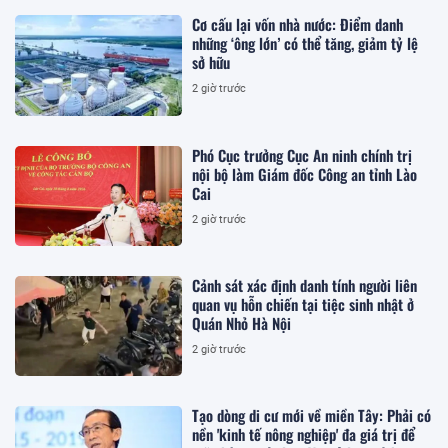
Cơ cấu lại vốn nhà nước: Điểm danh
những ‘ông lớn’ có thể tăng, giảm tỷ lệ
sở hữu
2 giờ trước
Phó Cục trưởng Cục An ninh chính trị
nội bộ làm Giám đốc Công an tỉnh Lào
Cai
2 giờ trước
Cảnh sát xác định danh tính người liên
quan vụ hỗn chiến tại tiệc sinh nhật ở
Quán Nhỏ Hà Nội
2 giờ trước
Tạo dòng di cư mới về miền Tây: Phải có
nền 'kinh tế nông nghiệp' đa giá trị để