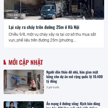
Tiêu điểm
Lại xảy ra cháy trên đường 25m ở Hà Nội
Chiều 9/8, một vụ cháy xảy ra tại cơ sở thu mua sắt
vụn, phế liệu trên đường 25m (phường...
MỚI CẬP NHẬT
Người dân tháo dỡ nhà, bàn giao mặt
bằng cho dự án mở rộng quốc lộ 10.400
tỷ đồng
3 giờ trước
Án mạng ở đường vắng: Kịch bản dùng
'ma túy đất' làm mồi nhử giết chồng