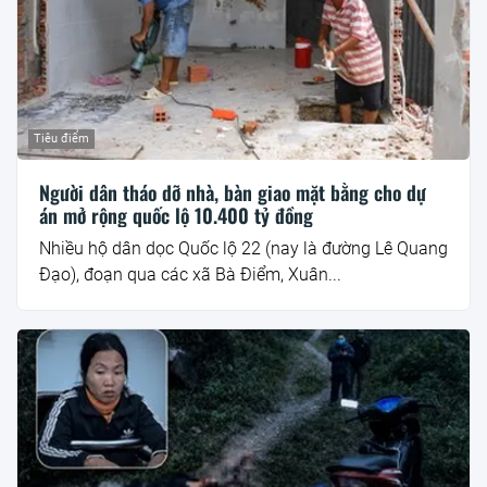
Tiêu điểm
Người dân tháo dỡ nhà, bàn giao mặt bằng cho dự
án mở rộng quốc lộ 10.400 tỷ đồng
Nhiều hộ dân dọc Quốc lộ 22 (nay là đường Lê Quang
Đạo), đoạn qua các xã Bà Điểm, Xuân...