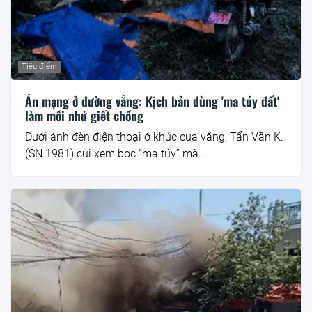
Tiêu điểm
Án mạng ở đường vắng: Kịch bản dùng 'ma túy đất'
làm mồi nhử giết chồng
Dưới ánh đèn điện thoại ở khúc cua vắng, Tẩn Vần K.
(SN 1981) cúi xem bọc “ma túy” mà...