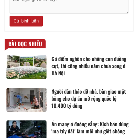
Gửi bình luận
BÀI ĐỌC NHIỀU
Gỡ điểm nghẽn cho những con đường
cụt, thi công nhiều năm chưa xong ở
Hà Nội
Người dân tháo dỡ nhà, bàn giao mặt
bằng cho dự án mở rộng quốc lộ
10.400 tỷ đồng
Án mạng ở đường vắng: Kịch bản dùng
'ma túy đất' làm mồi nhử giết chồng