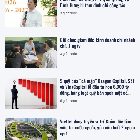
Đình Hưng bị tạm đình chỉ công tác
3 giờ trước
Giữ chức giám đốc kinh doanh chi nhánh
chỉ…1 ngày
3 giờ trước
9 quỹ của “cá mập” Dragon Capital, SSI
và VinaCapital lỗ đầu tư hơn 6.000 tỷ
đồng, hàng loạt quỹ bán sạch một cổ
phiếu blue chip trong tháng 7
6 giờ trước
Viettel đang tuyển vị trí Giám đốc làm
việc tại nước ngoài, yêu cầu biết 2 ngoại
ngữ