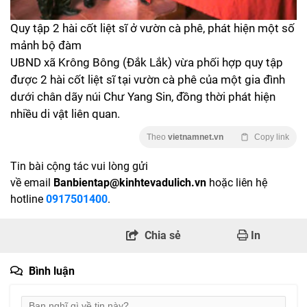
Quy tập 2 hài cốt liệt sĩ ở vườn cà phê, phát hiện một số
mảnh bộ đàm
UBND xã Krông Bông (Đắk Lắk) vừa phối hợp quy tập
được 2 hài cốt liệt sĩ tại vườn cà phê của một gia đình
dưới chân dãy núi Chư Yang Sin, đồng thời phát hiện
nhiều di vật liên quan.
Theo
vietnamnet.vn
Copy link
Tin bài cộng tác vui lòng gửi
về email
Banbientap@kinhtevadulich.vn
hoặc liên hệ
hotline
0917501400
.
Chia sẻ
In
Bình luận