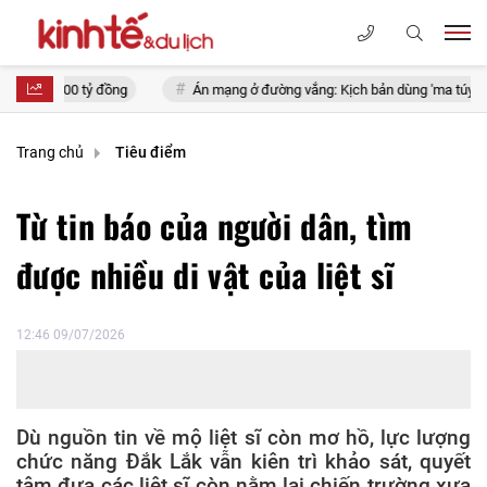
tỷ đồng
Án mạng ở đường vắng: Kịch bản dùng 'ma túy đất' làm mồi nh
Trang chủ
Tiêu điểm
Từ tin báo của người dân, tìm
được nhiều di vật của liệt sĩ
12:46 09/07/2026
Dù nguồn tin về mộ liệt sĩ còn mơ hồ, lực lượng
chức năng Đắk Lắk vẫn kiên trì khảo sát, quyết
tâm đưa các liệt sĩ còn nằm lại chiến trường xưa