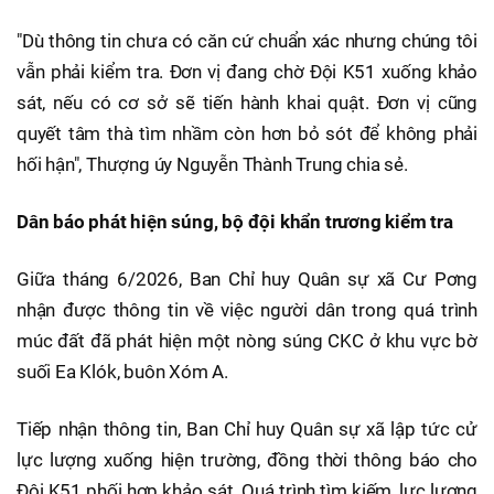
"Dù thông tin chưa có căn cứ chuẩn xác nhưng chúng tôi
vẫn phải kiểm tra. Đơn vị đang chờ Đội K51 xuống khảo
sát, nếu có cơ sở sẽ tiến hành khai quật. Đơn vị cũng
quyết tâm thà tìm nhầm còn hơn bỏ sót để không phải
hối hận", Thượng úy Nguyễn Thành Trung chia sẻ.
Dân báo phát hiện súng, bộ đội khẩn trương kiểm tra
Giữa tháng 6/2026, Ban Chỉ huy Quân sự xã Cư Pơng
nhận được thông tin về việc người dân trong quá trình
múc đất đã phát hiện một nòng súng CKC ở khu vực bờ
suối Ea Klók, buôn Xóm A.
Tiếp nhận thông tin, Ban Chỉ huy Quân sự xã lập tức cử
lực lượng xuống hiện trường, đồng thời thông báo cho
Đội K51 phối hợp khảo sát. Quá trình tìm kiếm, lực lượng