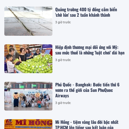
Quảng trường 400 tỷ đồng cắm biển
'chờ lún' sau 2 tuần khánh thành
3 giờ trước
Hiệp định thương mại đối ứng với Mỹ:
sau mức thuế là những 'luật chơi' dài hạn
3 giờ trước
Phú Quốc - Bangkok: Bước tiến thứ 6
vươn ra thế giới của Sun PhuQuoc
Airways
3 giờ trước
Mi Hồng - tiệm vàng lâu đời bậc nhất
TP.HCM lên tiếng sau kết luận của