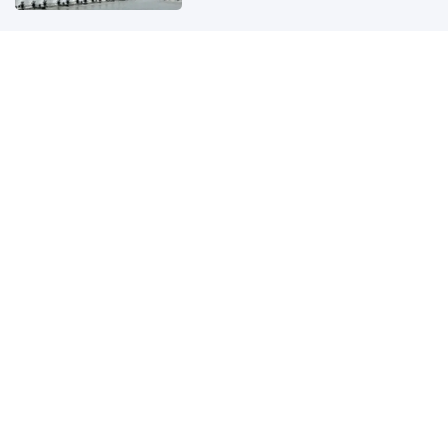
Một cổ đông lớn muốn tăng sở hữu tại
Digiworld
3 giờ trước
Điểm chuẩn Đại học Bách khoa Hà Nội
cao nhất là 29,54
3 giờ trước
Ra lệnh bắt tạm giam nguyên Trưởng
Ban quản lý chung cư Ngô Anh Tuấn SN
1977
3 giờ trước
Băng rừng già Con Căng, tìm thác Ba