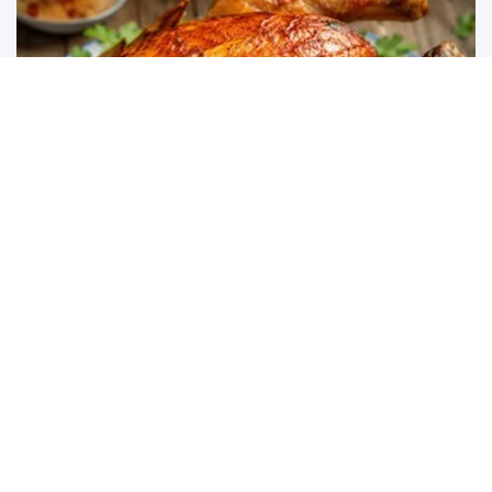
Cách ướp gà nướng thơm lừng, thịt mềm chuẩn vị nhà
hàng
Ướp gà nướng đúng cách quyết định hương vị của món ăn.
Chỉ với những nguyên liệu quen thuộc, bạn...
Luộc thịt ba chỉ bao nhiêu phút thì chín? Cách luộc thịt ba chỉ
mềm, thơm