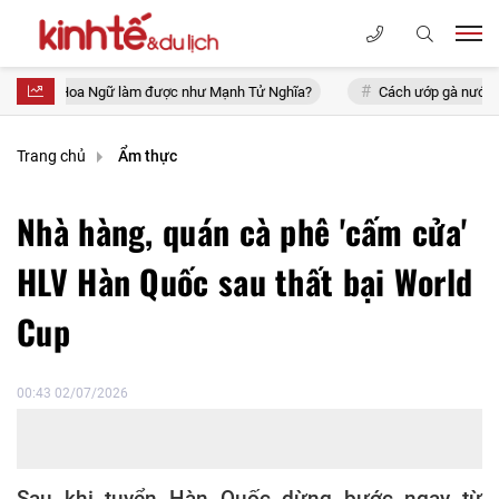
 Ngữ làm được như Mạnh Tử Nghĩa?
Cách ướp gà nướng thơm lừng, th
Trang chủ
Ẩm thực
Nhà hàng, quán cà phê 'cấm cửa'
HLV Hàn Quốc sau thất bại World
Cup
00:43 02/07/2026
Sau khi tuyển Hàn Quốc dừng bước ngay từ