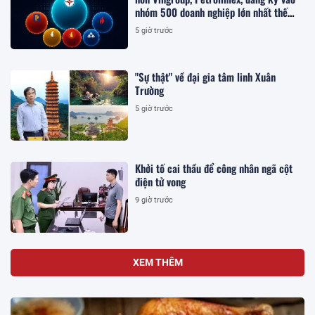
nhóm 500 doanh nghiệp lớn nhất thế
giới
5 giờ trước
"Sự thật" về đại gia tâm linh Xuân
Trường
5 giờ trước
Khởi tố cai thầu để công nhân ngã cột
điện tử vong
9 giờ trước
XEM THÊM