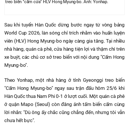
treo biển "cấm cửa" HLV Hong Myung-bo. Ảnh: Yonhap.
Sau khi tuyển Hàn Quốc dừng bước ngay từ vòng bảng
World Cup 2026, làn sóng chỉ trích nhằm vào huấn luyện
viên (HLV) Hong Myung-bo ngày càng gia tăng. Tại nhiều
nhà hàng, quán cà phê, cửa hàng tiện lợi và thậm chí trên
xe buýt, các chủ cơ sở treo biển với nội dung "Cấm Hong
Myung-bo".
Theo Yonhap, một nhà hàng ở tỉnh Gyeonggi treo biển
"Cấm Hong Myung-bo" ngay sau trận đấu hôm 25/6 khi
Hàn Quốc thua Nam Phi 0-1 ở lượt cuối. Một quán cà phê
ở quận Mapo (Seoul) còn đăng ảnh tấm biển cấm cùng
lời nhắn: "Dù ông ấy chắc cũng chẳng đến, nhưng tôi vẫn
chưa hết bực".