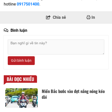
hotline
0917501400
.
Chia sẻ
In
Bình luận
Gửi bình luận
BÀI ĐỌC NHIỀU
Miền Bắc bước vào đợt nắng nóng kéo
dài