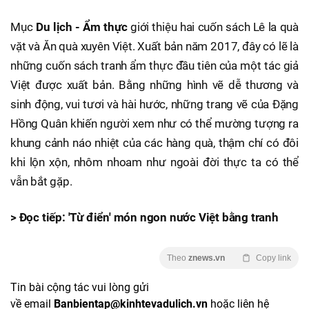
Mục
Du lịch - Ẩm thực
giới thiệu hai cuốn sách Lê la quà
vặt và Ăn quà xuyên Việt. Xuất bản năm 2017, đây có lẽ là
những cuốn sách tranh ẩm thực đầu tiên của một tác giả
Việt được xuất bản. Bằng những hình vẽ dễ thương và
sinh động, vui tươi và hài hước, những trang vẽ của Đặng
Hồng Quân khiến người xem như có thể mường tượng ra
khung cảnh náo nhiệt của các hàng quà, thậm chí có đôi
khi lộn xộn, nhôm nhoam như ngoài đời thực ta có thể
vẫn bắt gặp.
> Đọc tiếp: 'Từ điển' món ngon nước Việt bằng tranh
Theo
znews.vn
Copy link
Tin bài cộng tác vui lòng gửi
về email
Banbientap@kinhtevadulich.vn
hoặc liên hệ