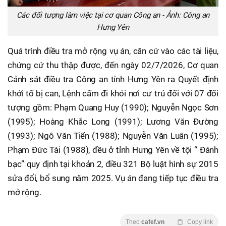
Các đối tượng làm việc tại cơ quan Công an - Ảnh: Công an
Hưng Yên
Quá trình điều tra mở rộng vụ án, căn cứ vào các tài liệu,
chứng cứ thu thập được, đến ngày 02/7/2026, Cơ quan
Cảnh sát điều tra Công an tỉnh Hưng Yên ra Quyết định
khởi tố bị can, Lệnh cấm đi khỏi nơi cư trú đối với 07 đối
tượng gồm: Phạm Quang Huy (1990); Nguyễn Ngọc Sơn
(1995); Hoàng Khắc Long (1991); Lương Văn Đường
(1993); Ngô Văn Tiến (1988); Nguyễn Văn Luân (1995);
Phạm Đức Tài (1988), đều ở tỉnh Hưng Yên về tội “ Đánh
bạc” quy định tại khoản 2, điều 321 Bộ luật hình sự 2015
sửa đổi, bổ sung năm 2025. Vụ án đang tiếp tục điều tra
mở rộng.
Theo
cafef.vn
Copy link