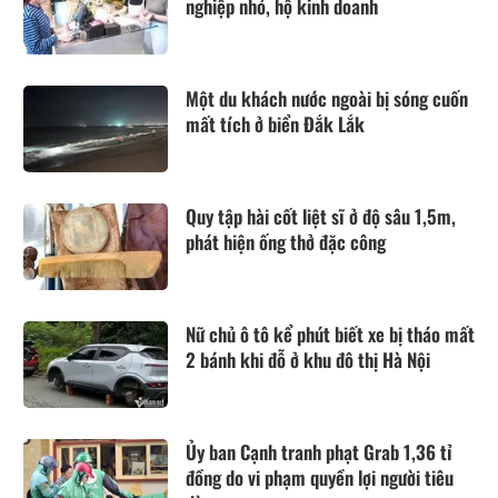
nghiệp nhỏ, hộ kinh doanh
Một du khách nước ngoài bị sóng cuốn
mất tích ở biển Đắk Lắk
Quy tập hài cốt liệt sĩ ở độ sâu 1,5m,
phát hiện ống thở đặc công
Nữ chủ ô tô kể phút biết xe bị tháo mất
2 bánh khi đỗ ở khu đô thị Hà Nội
Ủy ban Cạnh tranh phạt Grab 1,36 tỉ
đồng do vi phạm quyền lợi người tiêu