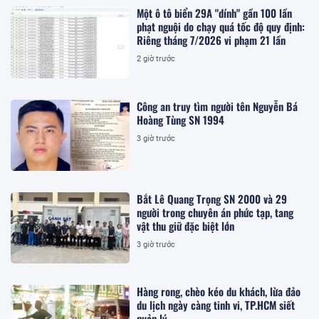
Một ô tô biển 29A "dính" gần 100 lần
phạt nguội do chạy quá tốc độ quy định:
Riêng tháng 7/2026 vi phạm 21 lần
2 giờ trước
Công an truy tìm người tên Nguyễn Bá
Hoàng Tùng SN 1994
3 giờ trước
Bắt Lê Quang Trọng SN 2000 và 29
người trong chuyên án phức tạp, tang
vật thu giữ đặc biệt lớn
3 giờ trước
Hàng rong, chèo kéo du khách, lừa đảo
du lịch ngày càng tinh vi, TP.HCM siết
quản lý