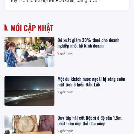
túy Etomidate đội lốt Pod Chill, bắt giữ và...
MỚI CẬP NHẬT
Đề xuất giảm 30% thuế cho doanh
nghiệp nhỏ, hộ kinh doanh
2 giờ trước
Một du khách nước ngoài bị sóng cuốn
mất tích ở biển Đắk Lắk
2 giờ trước
Quy tập hài cốt liệt sĩ ở độ sâu 1,5m,
phát hiện ống thở đặc công
2 giờ trước