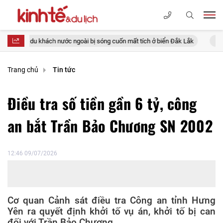
du khách nước ngoài bị sóng cuốn mất tích ở biển Đắk Lắk
Quy tập hài
Trang chủ
Tin tức
Điều tra số tiền gần 6 tỷ, công
an bắt Trần Bảo Chương SN 2002
12:46 09/07/2026
Cơ quan Cảnh sát điều tra Công an tỉnh Hưng
Yên ra quyết định khởi tố vụ án, khởi tố bị can
đối với Trần Bảo Chương.