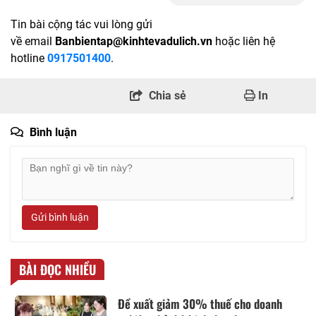
Tin bài cộng tác vui lòng gửi
về email
Banbientap@kinhtevadulich.vn
hoặc liên hệ
hotline
0917501400
.
Chia sẻ
In
Bình luận
Gửi bình luận
BÀI ĐỌC NHIỀU
Đề xuất giảm 30% thuế cho doanh