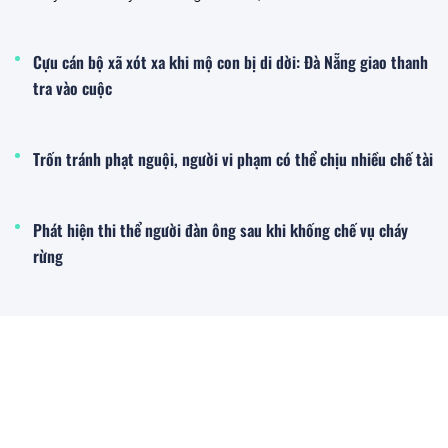
Cựu cán bộ xã xót xa khi mộ con bị di dời: Đà Nẵng giao thanh
tra vào cuộc
Trốn tránh phạt nguội, người vi phạm có thể chịu nhiều chế tài
Phát hiện thi thể người đàn ông sau khi khống chế vụ cháy
rừng
Xe bồn chở xăng bốc cháy trên cao tốc Đà Nẵng – Quảng Ngãi
Thế giới