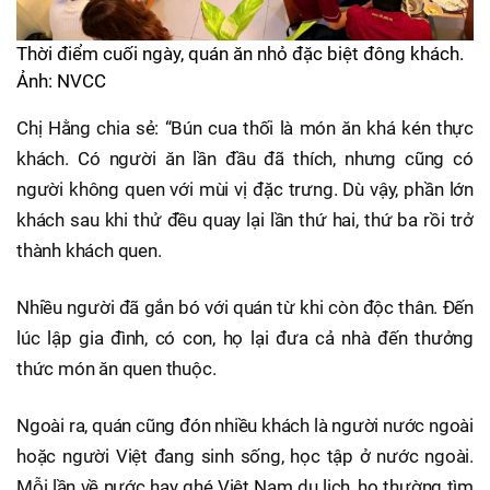
Thời điểm cuối ngày, quán ăn nhỏ đặc biệt đông khách.
Ảnh: NVCC
Chị Hằng chia sẻ: “Bún cua thối là món ăn khá kén thực
khách. Có người ăn lần đầu đã thích, nhưng cũng có
người không quen với mùi vị đặc trưng. Dù vậy, phần lớn
khách sau khi thử đều quay lại lần thứ hai, thứ ba rồi trở
thành khách quen.
Nhiều người đã gắn bó với quán từ khi còn độc thân. Đến
lúc lập gia đình, có con, họ lại đưa cả nhà đến thưởng
thức món ăn quen thuộc.
Ngoài ra, quán cũng đón nhiều khách là người nước ngoài
hoặc người Việt đang sinh sống, học tập ở nước ngoài.
Mỗi lần về nước hay ghé Việt Nam du lịch, họ thường tìm