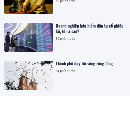
50 phút trước
Doanh nghiệp bảo hiểm đầu tư cổ phiếu
lãi, lỗ ra sao?
50 phút trước
Thành phố dạy tôi sống rộng lòng
51 phút trước
Đề xuất nâng trần khung phí quản lý
chung cư vì mức cũ đã 'lỗi thời'
51 phút trước