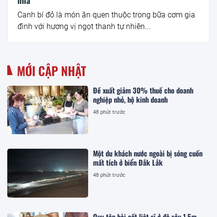
Canh bí đỏ là món ăn quen thuộc trong bữa cơm gia
đình với hương vị ngọt thanh tự nhiên...
MỚI CẬP NHẬT
Đề xuất giảm 30% thuế cho doanh
nghiệp nhỏ, hộ kinh doanh
48 phút trước
Một du khách nước ngoài bị sóng cuốn
mất tích ở biển Đắk Lắk
48 phút trước
Quy tập hài cốt liệt sĩ ở độ sâu 1,5m,