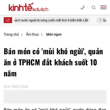
nước ngoài bị sóng cuốn mất tích ở biển Đắk Lắk
Quy tập hài cốt liệt
Trang chủ
Ẩm thực
Món ngon
Bán món có 'mùi khó ngửi', quán
ăn ở TPHCM đắt khách suốt 10
năm
08:41 08/07/2026
Bán món ăn có "mùi khó ngửi", nước dùng đen