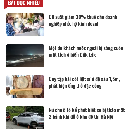
BÀI ĐỌC NHIỀU
Đề xuất giảm 30% thuế cho doanh
nghiệp nhỏ, hộ kinh doanh
Một du khách nước ngoài bị sóng cuốn
mất tích ở biển Đắk Lắk
Quy tập hài cốt liệt sĩ ở độ sâu 1,5m,
phát hiện ống thở đặc công
Nữ chủ ô tô kể phút biết xe bị tháo mất
2 bánh khi đỗ ở khu đô thị Hà Nội