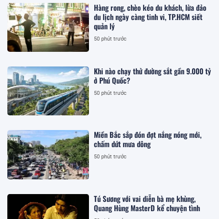
Hàng rong, chèo kéo du khách, lừa đảo
du lịch ngày càng tinh vi, TP.HCM siết
quản lý
50 phút trước
Khi nào chạy thử đường sắt gần 9.000 tỷ
ở Phú Quốc?
50 phút trước
Miền Bắc sắp đón đợt nắng nóng mới,
chấm dứt mưa dông
50 phút trước
Tú Sương với vai diễn bà mẹ khùng,
Quang Hùng MasterD kể chuyện tình