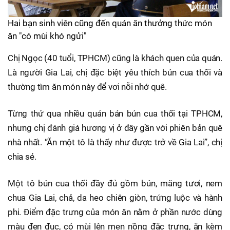
Hai bạn sinh viên cũng đến quán ăn thưởng thức món
ăn "có mùi khó ngửi"
Chị Ngọc (40 tuổi, TPHCM) cũng là khách quen của quán.
Là người Gia Lai, chị đặc biệt yêu thích bún cua thối và
thường tìm ăn món này để vơi nỗi nhớ quê.
Từng thử qua nhiều quán bán bún cua thối tại TPHCM,
nhưng chị đánh giá hương vị ở đây gần với phiên bản quê
nhà nhất. “Ăn một tô là thấy như được trở về Gia Lai”, chị
chia sẻ.
Một tô bún cua thối đầy đủ gồm bún, măng tươi, nem
chua Gia Lai, chả, da heo chiên giòn, trứng luộc và hành
phi. Điểm đặc trưng của món ăn nằm ở phần nước dùng
màu đen đục, có mùi lên men nồng đặc trưng, ăn kèm