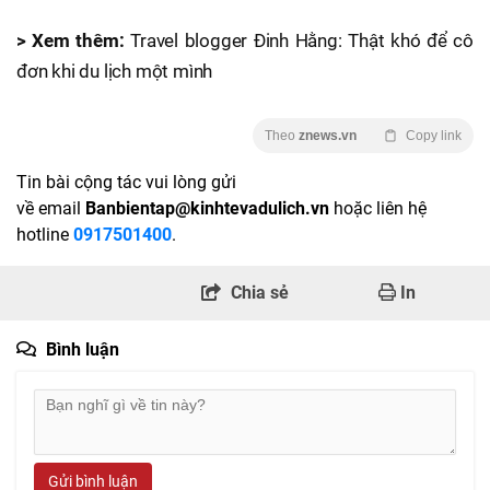
> Xem thêm:
Travel blogger Đinh Hằng: Thật khó để cô
đơn khi du lịch một mình
Theo
znews.vn
Copy link
Tin bài cộng tác vui lòng gửi
về email
Banbientap@kinhtevadulich.vn
hoặc liên hệ
hotline
0917501400
.
Chia sẻ
In
Bình luận
Gửi bình luận