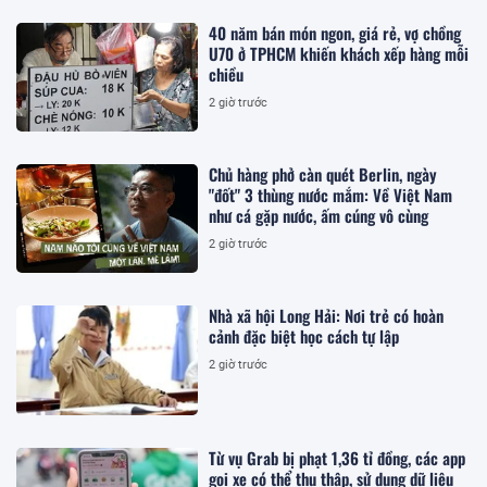
40 năm bán món ngon, giá rẻ, vợ chồng
U70 ở TPHCM khiến khách xếp hàng mỗi
chiều
2 giờ trước
Chủ hàng phở càn quét Berlin, ngày
"đốt" 3 thùng nước mắm: Về Việt Nam
như cá gặp nước, ấm cúng vô cùng
2 giờ trước
Nhà xã hội Long Hải: Nơi trẻ có hoàn
cảnh đặc biệt học cách tự lập
2 giờ trước
Từ vụ Grab bị phạt 1,36 tỉ đồng, các app
gọi xe có thể thu thập, sử dụng dữ liệu