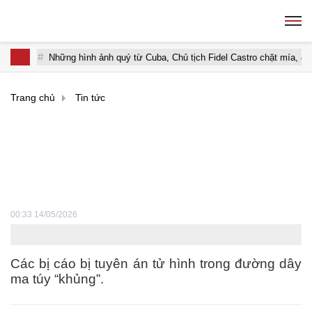
Những hình ảnh quý từ Cuba, Chủ tịch Fidel Castro chặt mía, đọc
Trang chủ
Tin tức
Tử hình Bạc Cầm Anh SN
1997 và 4 người khác
00:33 14/05/2026
Các bị cáo bị tuyên án tử hình trong đường dây
ma túy “khủng”.