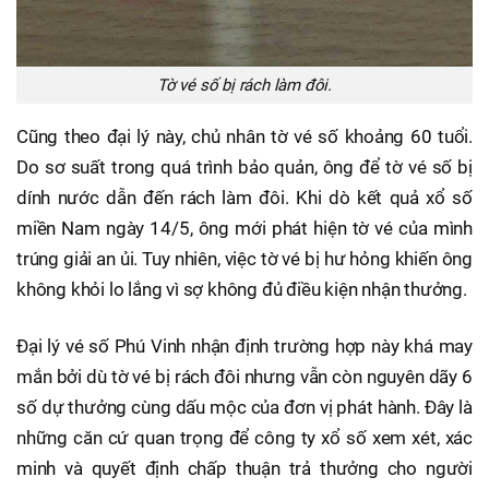
Tờ vé số bị rách làm đôi.
Cũng theo đại lý này, chủ nhân tờ vé số khoảng 60 tuổi.
Do sơ suất trong quá trình bảo quản, ông để tờ vé số bị
dính nước dẫn đến rách làm đôi. Khi dò kết quả xổ số
miền Nam ngày 14/5, ông mới phát hiện tờ vé của mình
trúng giải an ủi. Tuy nhiên, việc tờ vé bị hư hỏng khiến ông
không khỏi lo lắng vì sợ không đủ điều kiện nhận thưởng.
Đại lý vé số Phú Vinh nhận định trường hợp này khá may
mắn bởi dù tờ vé bị rách đôi nhưng vẫn còn nguyên dãy 6
số dự thưởng cùng dấu mộc của đơn vị phát hành. Đây là
những căn cứ quan trọng để công ty xổ số xem xét, xác
minh và quyết định chấp thuận trả thưởng cho người