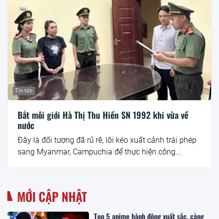
Tin tức
Bắt môi giới Hà Thị Thu Hiền SN 1992 khi vừa về
nước
Đây là đối tượng đã rủ rê, lôi kéo xuất cảnh trái phép
sang Myanmar, Campuchia để thực hiện công...
MỚI CẬP NHẬT
Top 5 anime hành động xuất sắc, càng