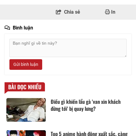
Chia sẻ
In
Bình luận
Gửi bình luận
BÀI ĐỌC NHIỀU
Điều gì khiến lẩu gà 'van xin khách
đừng tới' bị quay lưng?
Top 5 anime hành động xuất sắc, càng