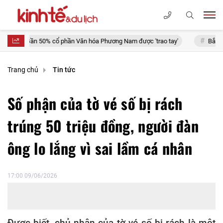
ần 50% cổ phần Văn hóa Phương Nam được 'trao tay'
Bắt tạm giam đố
Trang chủ
Tin tức
Số phận của tờ vé số bị rách
trúng 50 triệu đồng, người đàn
ông lo lắng vì sai lầm cá nhân
17:00 09/06/2026
Được biết, chủ nhân của tờ vé số bị rách là một