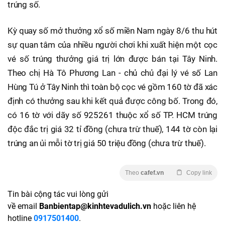
trúng số.
Kỳ quay số mở thưởng xổ số miền Nam ngày 8/6 thu hút
sự quan tâm của nhiều người chơi khi xuất hiện một cọc
vé số trúng thưởng giá trị lớn được bán tại Tây Ninh.
Theo chị Hà Tô Phương Lan - chủ chủ đại lý vé số Lan
Hùng Tú ở Tây Ninh thì toàn bộ cọc vé gồm 160 tờ đã xác
định có thưởng sau khi kết quả được công bố. Trong đó,
có 16 tờ với dãy số 925261 thuộc xổ số TP. HCM trúng
độc đắc trị giá 32 tỉ đồng (chưa trừ thuế), 144 tờ còn lại
trúng an ủi mỗi tờ trị giá 50 triệu đồng (chưa trừ thuế).
Theo
cafef.vn
Copy link
Tin bài cộng tác vui lòng gửi
về email
Banbientap@kinhtevadulich.vn
hoặc liên hệ
hotline
0917501400
.