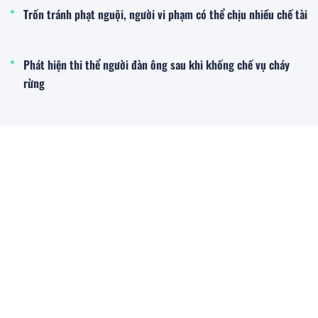
Trốn tránh phạt nguội, người vi phạm có thể chịu nhiều chế tài
Phát hiện thi thể người đàn ông sau khi khống chế vụ cháy
rừng
Xe bồn chở xăng bốc cháy trên cao tốc Đà Nẵng – Quảng Ngãi
Thế giới