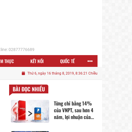
line: 02877776689
ẨM THỰC
KẾT NỐI
QUỐC TẾ
Thứ 6, ngày 16 tháng 8, 2019, 8:36:21 Chiều
BÀI ĐỌC NHIỀU
Từng chỉ bằng 14%
của VNPT, sau hơn 4
năm, lợi nhuận của
Viettel Global lớn
hơn cả VNPT và FPT