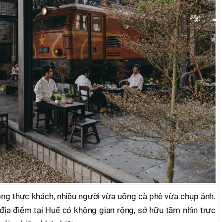
ông thực khách, nhiều người vừa uống cà phê vừa chụp ảnh.
 địa điểm tại Huế có không gian rộng, sở hữu tầm nhìn trực