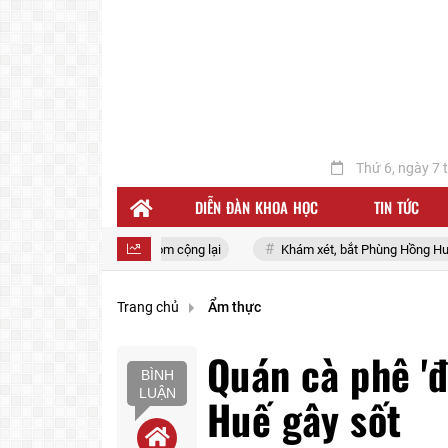
Thứ 6, ngày 7 
DIỄN ĐÀN KHOA HỌC
TIN TỨC
 Telecom cộng lại
Khám xét, bắt Phùng Hồng Huệ SN 1998 và 11 người 
Trang chủ
Ẩm thực
Quán cà phê 'đ
BÌNH
LUẬN
Huế gây sốt