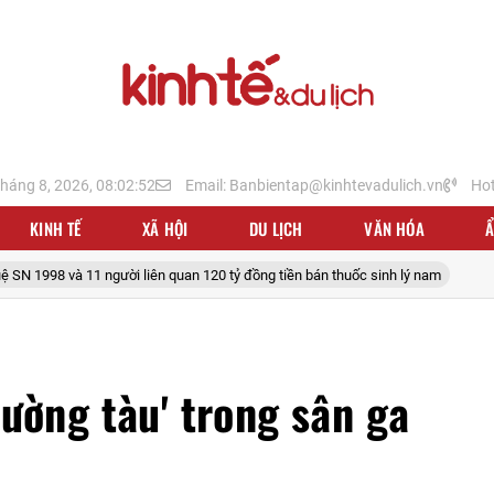
tháng 8, 2026, 08:02:54
Email: Banbientap@kinhtevadulich.vn
Hot
KINH TẾ
XÃ HỘI
DU LỊCH
VĂN HÓA
liên quan 120 tỷ đồng tiền bán thuốc sinh lý nam
ường tàu' trong sân ga