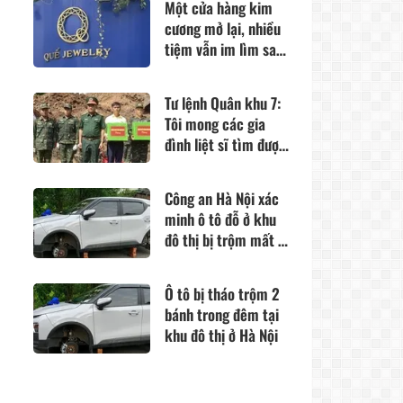
Một cửa hàng kim
Telecom cộng lại
cương mở lại, nhiều
tiệm vẫn im lìm sau
thời gian hẹn mở cửa
Tư lệnh Quân khu 7:
Tôi mong các gia
đình liệt sĩ tìm được
người thân như tôi đã
tìm thấy mẹ mình
Công an Hà Nội xác
minh ô tô đỗ ở khu
đô thị bị trộm mất 2
bánh xe
Ô tô bị tháo trộm 2
bánh trong đêm tại
khu đô thị ở Hà Nội