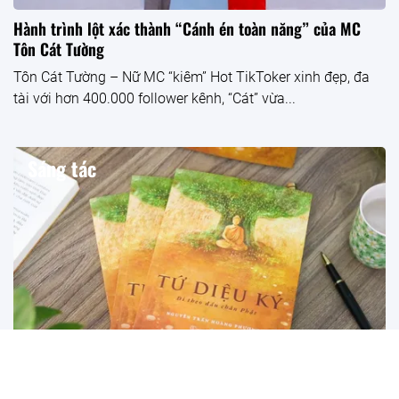
Hành trình lột xác thành “Cánh én toàn năng” của MC
Tôn Cát Tường
Tôn Cát Tường – Nữ MC “kiêm” Hot TikToker xinh đẹp, đa
tài với hơn 400.000 follower kênh, “Cát” vừa...
Sáng tác
Tứ Diệu Ký – đến thăm thánh tích Phật giáo, thấy vô