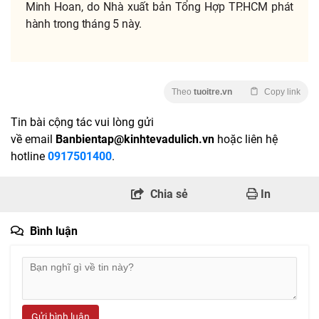
Minh Hoan, do Nhà xuất bản Tổng Hợp TP.HCM phát
hành trong tháng 5 này.
Theo
tuoitre.vn
Copy link
Tin bài cộng tác vui lòng gửi
về email
Banbientap@kinhtevadulich.vn
hoặc liên hệ
hotline
0917501400
.
Chia sẻ
In
Bình luận
Gửi bình luận