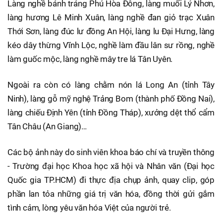
Làng nghề bánh tráng Phú Hòa Đông, làng muối Lý Nhơn,
làng hương Lê Minh Xuân, làng nghề đan giỏ trạc Xuân
Thới Sơn, làng đúc lư đồng An Hội, làng lu Đại Hưng, làng
kéo dây thừng Vĩnh Lộc, nghề làm đầu lân sư rồng, nghề
làm guốc mộc, làng nghề mây tre lá Tân Uyên.
Ngoài ra còn có làng chằm nón lá Long An (tỉnh Tây
Ninh), làng gỗ mỹ nghệ Trảng Bom (thành phố Đồng Nai),
làng chiếu Định Yên (tỉnh Đồng Tháp), xưởng dệt thổ cẩm
Tân Châu (An Giang)…
Các bộ ảnh này do sinh viên khoa báo chí và truyền thông
- Trường đại học Khoa học xã hội và Nhân văn (Đại học
Quốc gia TP.HCM) đi thực địa chụp ảnh, quay clip, góp
phần lan tỏa những giá trị văn hóa, đồng thời gửi gắm
tình cảm, lòng yêu văn hóa Việt của người trẻ.