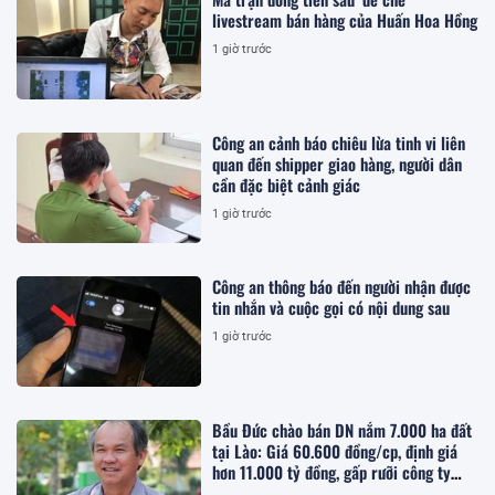
livestream bán hàng của Huấn Hoa Hồng
1 giờ trước
Công an cảnh báo chiêu lừa tinh vi liên
quan đến shipper giao hàng, người dân
cần đặc biệt cảnh giác
1 giờ trước
Công an thông báo đến người nhận được
tin nhắn và cuộc gọi có nội dung sau
1 giờ trước
Bầu Đức chào bán DN nắm 7.000 ha đất
tại Lào: Giá 60.600 đồng/cp, định giá
hơn 11.000 tỷ đồng, gấp rưỡi công ty
của ông Trần Bá Dương