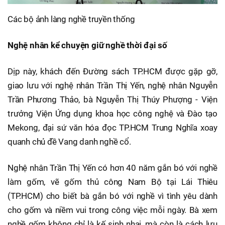
Các bộ ảnh làng nghề truyền thống
Nghệ nhân kể chuyện giữ nghề thời đại số
Dịp này, khách đến Đường sách TP.HCM được gặp gỡ,
giao lưu với nghệ nhân Trần Thị Yến, nghệ nhân Nguyễn
Trần Phương Thảo, bà Nguyễn Thị Thúy Phượng - Viện
trưởng Viện Ứng dụng khoa học công nghệ và Đào tạo
Mekong, đại sứ văn hóa đọc TP.HCM Trung Nghĩa xoay
quanh chủ đề Vang danh nghề cổ.
Nghệ nhân Trần Thị Yến có hơn 40 năm gắn bó với nghề
làm gốm, vẽ gốm thủ công Nam Bộ tại Lái Thiêu
(TP.HCM) cho biết bà gắn bó với nghề vì tình yêu dành
cho gốm và niềm vui trong công việc mỗi ngày. Bà xem
nghề gốm không chỉ là kế sinh nhai, mà còn là cách lưu