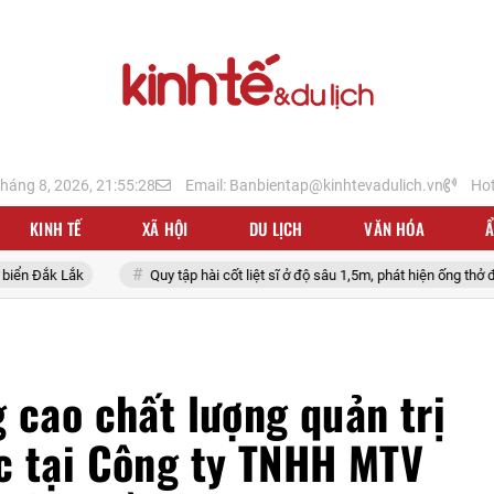
tháng 8, 2026, 21:55:29
Email: Banbientap@kinhtevadulich.vn
Hot
KINH TẾ
XÃ HỘI
DU LỊCH
VĂN HÓA
 Lắk
Quy tập hài cốt liệt sĩ ở độ sâu 1,5m, phát hiện ống thở đặc công
 cao chất lượng quản trị
c tại Công ty TNHH MTV