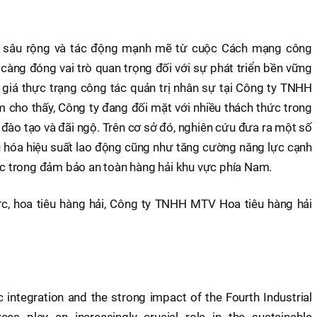
tế sâu rộng và tác động mạnh mẽ từ cuộc Cách mạng công
càng đóng vai trò quan trọng đối với sự phát triển bền vững
giá thực trạng công tác quản trị nhân sự tại Công ty TNHH
cho thấy, Công ty đang đối mặt với nhiều thách thức trong
 đào tạo và đãi ngộ. Trên cơ sở đó, nghiên cứu đưa ra một số
ưu hóa hiệu suất lao động cũng như tăng cường năng lực cạnh
lực trong đảm bảo an toàn hàng hải khu vực phía Nam.
ực, hoa tiêu hàng hải, Công ty TNHH MTV Hoa tiêu hàng hải
 integration and the strong impact of the Fourth Industrial
ces play an increasingly crucial role in the sustainable