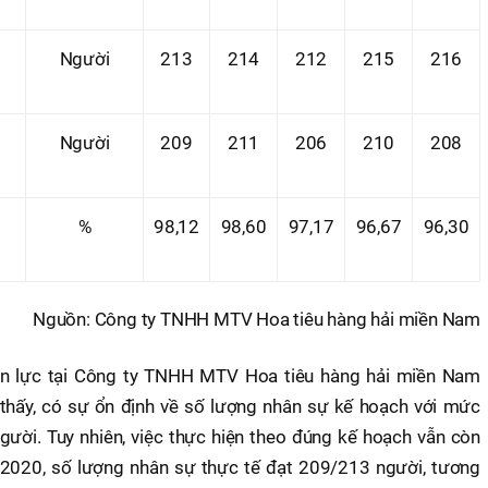
Người
213
214
212
215
216
Người
209
211
206
210
208
%
98,12
98,60
97,17
96,67
96,30
Nguồn: Công ty TNHH MTV Hoa tiêu hàng hải miền Nam
ân lực tại Công ty TNHH MTV Hoa tiêu hàng hải miền Nam
thấy, có sự ổn định về số lượng nhân sự kế hoạch với mức
ười. Tuy nhiên, việc thực hiện theo đúng kế hoạch vẫn còn
 2020, số lượng nhân sự thực tế đạt 209/213 người, tương