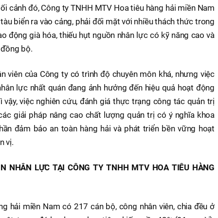
 bối cảnh đó, Công ty TNHH MTV Hoa tiêu hàng hải miền Nam
 tàu biển ra vào cảng, phải đối mặt với nhiều thách thức trong
ao động già hóa, thiếu hụt nguồn nhân lực có kỹ năng cao và
 đồng bộ.
ân viên của Công ty có trình độ chuyên môn khá, nhưng việc
 nhân lực nhất quán đang ảnh hưởng đến hiệu quả hoạt động
ì vậy, việc nghiên cứu, đánh giá thực trạng công tác quản trị
 các giải pháp nâng cao chất lượng quản trị có ý nghĩa khoa
phần đảm bảo an toàn hàng hải và phát triển bền vững hoạt
 vị.
N NHÂN LỰC TẠI CÔNG TY TNHH MTV HOA TIÊU HÀNG
 hải miền Nam có 217 cán bộ, công nhân viên, chia đều ở