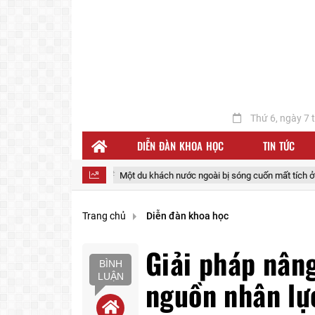
Thứ 6, ngày 7 
DIỄN ĐÀN KHOA HỌC
TIN TỨC
inh doanh
Một du khách nước ngoài bị sóng cuốn mất tích ở biển Đắk
Trang chủ
Diễn đàn khoa học
Giải pháp nâng
BÌNH
LUẬN
nguồn nhân lự