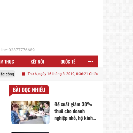
line: 02877776689
ẨM THỰC
KẾT NỐI
QUỐC TẾ
Nữ chủ ô tô kể phút biết xe bị tháo mất 2 bánh khi đỗ ở khu đô thị Hà N
Thứ 6, ngày 16 tháng 8, 2019, 8:36:21 Chiều
BÀI ĐỌC NHIỀU
Đề xuất giảm 30%
thuế cho doanh
nghiệp nhỏ, hộ kinh
doanh