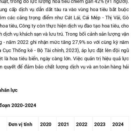
uật, trong đó lực lượng hoa tiêu chiếm gần 42% (91 người).
ung cấp dịch vụ dẫn dắt tàu ra vào vùng hoa tiêu bắt buộc
m các cảng trọng điểm như Cát Lái, Cái Mép - Thị Vải, Gò
hoa tiêu, Công ty còn thực hiện dịch vụ đào tạo hoa tiêu, cho
h dịch vụ khách sạn và lưu trú. Trong bối cảnh sản lượng vận
ng - năm 2022 ghi nhận mức tăng 27,9% so với cùng kỳ năm
 Cục Thống kê - Bộ Tài chính, 2023), áp lực đặt lên đội ngũ
t là hoa tiêu biển, ngày càng lớn. Việc quản trị hiệu quả lực
iên quyết để đảm bảo chất lượng dịch vụ và an toàn hàng hải
nhân lực
i đoạn 2020-2024
Đơn vị tính
2020
2021
2022
2023
2024