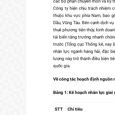
các bộ phận chuyên môn và kỹ th
Công ty hiện chịu trách nhiệm c
thuộc khu vực phía Nam, bao gồ
Dầu, Vũng Tàu. Bên cạnh dịch vụ 
thuê phương tiện thủy, kinh doan
tải biển tăng trưởng nhanh chó
trước (Tổng cục Thống kê, nay là
nhân lực ngành hàng hải, đặc biệ
lượng này trở thành điều kiện t
quốc gia.
Về công tác hoạch định nguồn 
Bảng 1: Kế hoạch nhân lực gia
STT
Chỉ tiêu