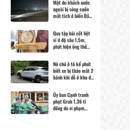
Một du khách nước
ngoài bị sóng cuốn
mất tích ở biển Đắk
Lắk
Quy tập hài cốt liệt
sĩ ở độ sâu 1,5m,
phát hiện ống thở
đặc công
Nữ chủ ô tô kể phút
biết xe bị tháo mất 2
bánh khi đỗ ở khu đô
thị Hà Nội
Ủy ban Cạnh tranh
phạt Grab 1,36 tỉ
đồng do vi phạm
quyền lợi người tiêu
dùng