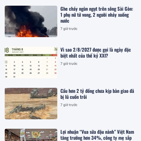
Ghe cháy ngùn ngụt trên sông Sài Gòn:
1 phụ nữ tử vong, 2 người nhảy xuống
nước
7 giờ trước
Vì sao 2/8/2027 được gọi là ngày đặc
biệt nhất của thế kỷ XXI?
7 giờ trước
Cầu hơn 2 tỷ đồng chưa kịp bàn giao đã
bị lũ cuốn trôi
7 giờ trước
Lợi nhuận “Vua sữa đậu nành” Việt Nam
tăng trưởng hơn 34%, công ty mẹ sắp