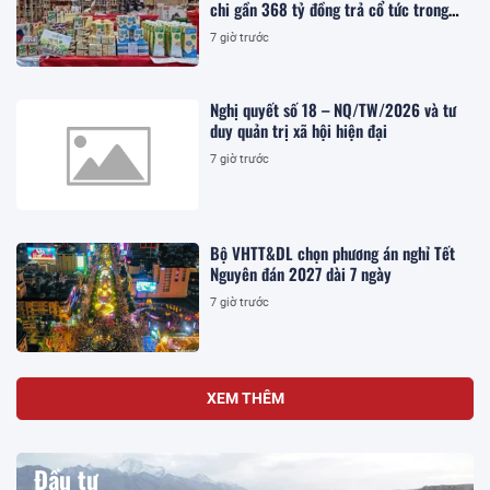
chi gần 368 tỷ đồng trả cổ tức trong
tháng 8
7 giờ trước
Nghị quyết số 18 – NQ/TW/2026 và tư
duy quản trị xã hội hiện đại
7 giờ trước
Bộ VHTT&DL chọn phương án nghỉ Tết
Nguyên đán 2027 dài 7 ngày
7 giờ trước
XEM THÊM
Đầu tư