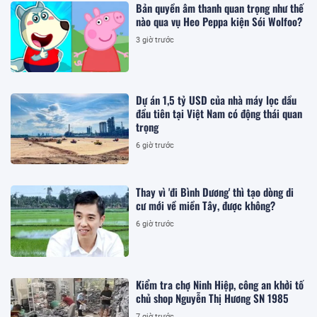
Bản quyền âm thanh quan trọng như thế
nào qua vụ Heo Peppa kiện Sói Wolfoo?
3 giờ trước
Dự án 1,5 tỷ USD của nhà máy lọc dầu
đầu tiên tại Việt Nam có động thái quan
trọng
6 giờ trước
Thay vì 'đi Bình Dương' thì tạo dòng di
cư mới về miền Tây, được không?
6 giờ trước
Kiểm tra chợ Ninh Hiệp, công an khởi tố
chủ shop Nguyễn Thị Hương SN 1985
7 giờ trước