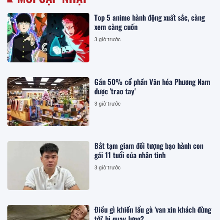
Top 5 anime hành động xuất sắc, càng
xem càng cuốn
3 giờ trước
Gần 50% cổ phần Văn hóa Phương Nam
được 'trao tay'
3 giờ trước
Bắt tạm giam đối tượng bạo hành con
gái 11 tuổi của nhân tình
3 giờ trước
Điều gì khiến lẩu gà 'van xin khách đừng
tới' bị quay lưng?