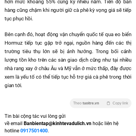
hơn mức khoảng 55% cùng kỳ nhiều năm. Tiến độ bán
hàng cũng chậm khi người giữ cà phê kỳ vọng giá sẽ tiếp
tục phục hồi.
Bên cạnh đó, hoạt động vận chuyển quốc tế qua eo biển
Hormuz tiếp tục gặp trở ngại, nguồn hàng đến các thị
trường tiêu thụ lớn sẽ bị ảnh hưởng. Trong bối cảnh
lượng tồn kho trên các sàn giao dịch cũng như tại nhiều
nhà rang xay ở châu Âu và Mỹ vẫn ở mức thấp, đây được
xem là yếu tố có thể tiếp tục hỗ trợ giá cà phê trong thời
gian tới.
Theo
tuoitre.vn
Copy link
Tin bài cộng tác vui lòng gửi
về email
Banbientap@kinhtevadulich.vn
hoặc liên hệ
hotline
0917501400
.