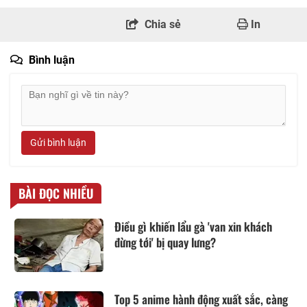
Chia sẻ
In
Bình luận
Gửi bình luận
BÀI ĐỌC NHIỀU
Điều gì khiến lẩu gà 'van xin khách
đừng tới' bị quay lưng?
Top 5 anime hành động xuất sắc, càng