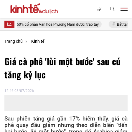
ổ phần Văn hóa Phương Nam được 'trao tay'
Bắt tạm giam đối tượng 
Trang chủ
Kinh tế
Giá cà phê 'lùi một bước' sau cú
tăng kỷ lục
12:46 08/07/2026
Sau phiên tăng giá gần 17% hiếm thấy, giá cà
phê quay đầu giảm nhưng theo diễn biến "tiến
hai bước, lùi một bước", trong đó Arabica giảm