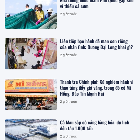
Nhà thùng nước mắm Phú Quốc gặp khó
vì thiếu cá cơm
2 giờ trước
Liên tiếp bạo hành dã man con riêng
của nhân tình: Dương Đại Long khai gì?
2 giờ trước
Thanh tra Chính phủ: Xử nghiêm hành vi
thao túng đẩy giá vàng, trong đó có Mi
Hồng, Bảo Tín Mạnh Hải
2 giờ trước
Cà Mau sắp có cảng hàng hóa, du lịch
đón tàu 1.000 tấn
2 giờ trước