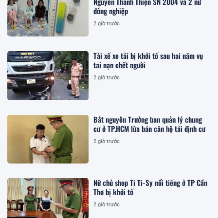
Nguyễn Thanh Thiện SN 2004 và 2 nữ
đồng nghiệp
2 giờ trước
Tài xế xe tải bị khởi tố sau hai năm vụ
tai nạn chết người
2 giờ trước
Bắt nguyên Trưởng ban quản lý chung
cư ở TP.HCM lừa bán căn hộ tái định cư
2 giờ trước
Nữ chủ shop Ti Ti-Sy nổi tiếng ở TP Cần
Thơ bị khởi tố
2 giờ trước