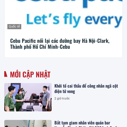
Quốc tế
Cebu Pacific nối lại các đường bay Hà Nội-Clark,
Thành phố Hồ Chí Minh-Cebu
MỚI CẬP NHẬT
Khởi tố cai thầu để công nhân ngã cột
điện tử vong
2 giờ trước
Bắt tạm giam nhân viên quán bar